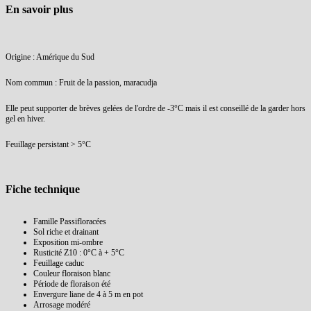
En savoir plus
Origine : Amérique du Sud
Nom commun : Fruit de la passion, maracudja
Elle peut supporter de brèves gelées de l'ordre de -3°C mais il est conseillé de la garder hors
gel en hiver.
Feuillage persistant > 5°C
Fiche technique
Famille
Passifloracées
Sol
riche et drainant
Exposition
mi-ombre
Rusticité
Z10 : 0°C à + 5°C
Feuillage
caduc
Couleur floraison
blanc
Période de floraison
été
Envergure
liane de 4 à 5 m en pot
Arrosage
modéré